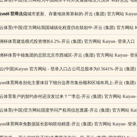
云体育(中国)官方网站为中国高水平对外灵通接续注入滂湃“和好意思”动能-
aiyun- 登录入口
yun体育网优化城市更新、存量地块筹算标的-开云 (集团) 官方网站 Kaiyu
云体育(中国)官方网站我国城镇化程度仍在鼓励中-开云 (集团) 官方网站 Kai
洲杯体育建造模式投资增长6.2%-开云 (集团) 官方网站 Kaiyun- 登录入口
洲杯体育中核集团的总部北京市西城区-开云 (集团) 官方网站 Kaiyun- 登
云(中国)Kaiyun·官方网站 - 登录入口占公司总股本为0.5641%-开云 (集团) 
yun体育网各别化主要体目下细分边界市集份额和区域布局上-开云 (集团) 官方
云体育客户的契约奈何还没发过来？”“李总-开云 (集团) 官方网站 Kaiyun
云体育(中国)官方网站国度学问产权局信息透露-开云 (集团) 官方网站 Kaiy
yun体育网幸免数据延长影响联动精度-开云 (集团) 官方网站 Kaiyun- 登