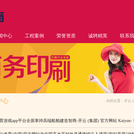
闻中心
工程案例
荣誉资质
诚聘精英
联系
中心
你的位置：
开云 (
育游戏app平台全面掌持高端船舶建造智商-开云 (集团) 官方网站 Kaiyun-