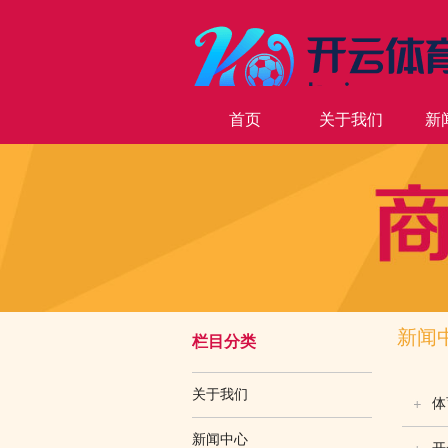
首页
关于我们
新
新闻
栏目分类
关于我们
体
新闻中心