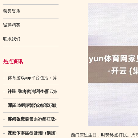
荣誉资质
诚聘精英
联系我们
热点资讯
体育游戏app平台包括：算
计降 噪功率时延谱-开云
开yun体育网海利生物：第
(集
五届监事会第六次会议有
开yun体育网督促相干职能
筹画公告
部门强化监管、补都短板-
开云体育关于南边的一又
开云
友应该不生分-开云 (集团)
开云体育字据最新一期基
西门庆过生日，时势终点打扰。周