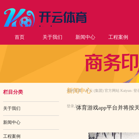
首页
关于我们
新闻中心
工程案例
新闻中心
你的位置：
开云 (集团) 官方网站 Kaiyun- 
栏目分类
登录入口
体育游戏app平台并将按关连
关于我们
新闻中心
工程案例