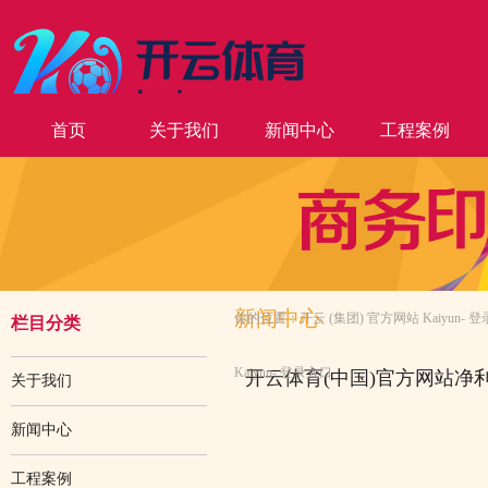
首页
关于我们
新闻中心
工程案例
新闻中心
你的位置：
开云 (集团) 官方网站 Kaiyun- 
栏目分类
Kaiyun- 登录入口
开云体育(中国)官方网站净利润超
关于我们
新闻中心
工程案例