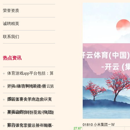
荣誉资质
诚聘精英
联系我们
热点资讯
体育游戏app平台包括：算
计降 噪功率时延谱-开云
开yun体育网海利生物：第
(集
五届监事会第六次会议有
开云体育关于南边的一又
筹画公告
友应该不生分-开云 (集团)
开yun体育网督促相干职能
官方
部门强化监管、补都短板-
开云体育字据最新一期基