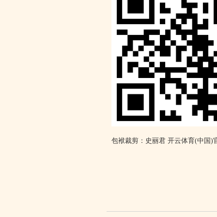
包袱裁剪：史丽君 开云体育(中国)