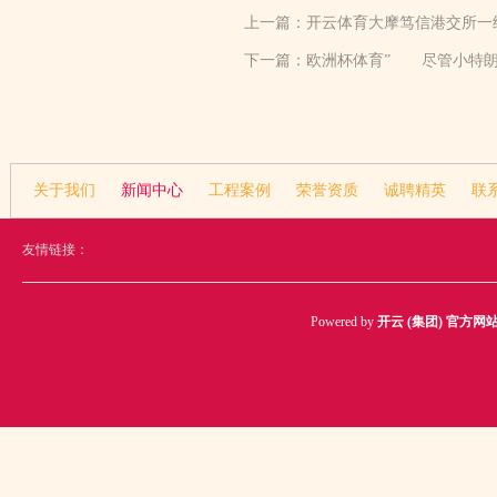
上一篇：
开云体育大摩笃信港交所一经为
下一篇：
欧洲杯体育” 尽管小特朗普很
关于我们
新闻中心
工程案例
荣誉资质
诚聘精英
联
友情链接：
Powered by
开云 (集团) 官方网站 