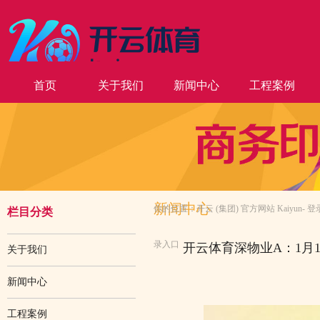
首页
关于我们
新闻中心
工程案例
新闻中心
你的位置：
开云 (集团) 官方网站 Kaiyun- 
栏目分类
录入口
开云体育深物业A：1月15
关于我们
新闻中心
工程案例