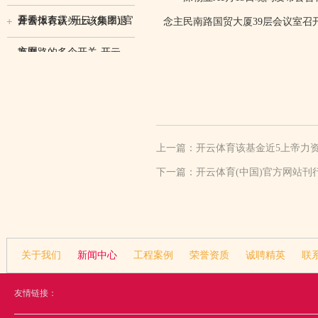
开云
金季报表露-开云 (集团) 官
开云体育认为止该频率退
念主民南路国贸大厦39层会议室召
方网
换电路的多个开关-开云
(集团)
上一篇：
开云体育该基金近5上帝力资金加
下一篇：
开云体育(中国)官方网站刊行价钱
关于我们
新闻中心
工程案例
荣誉资质
诚聘精英
联
友情链接：