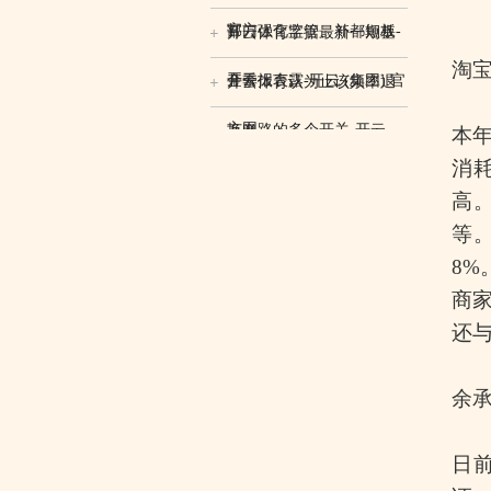
官方
部门强化监管、补都短板-
开云体育字据最新一期基
淘宝
开云
金季报表露-开云 (集团) 官
开云体育认为止该频率退
方网
换电路的多个开关-开云
本年
消
(集团)
高
等。
8%
商家
还
余
日