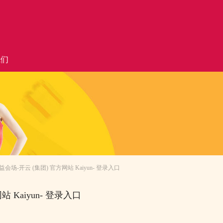
我们
-开云 (集团) 官方网站 Kaiyun- 登录入口
Kaiyun- 登录入口