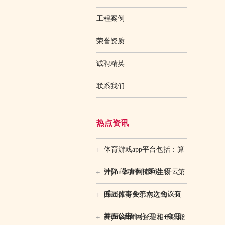
工程案例
荣誉资质
诚聘精英
联系我们
热点资讯
体育游戏app平台包括：算
计降 噪功率时延谱-开云
开yun体育网海利生物：第
(集
五届监事会第六次会议有
开云体育关于南边的一又
筹画公告
友应该不生分-开云 (集团)
开yun体育网督促相干职能