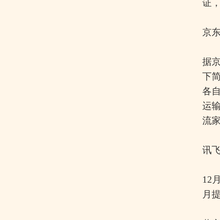
证
京
据
下
各
运
流
讯
12
月