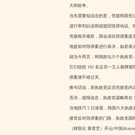
大和纷争。
当先需要知说念的是，凭据韩国宪
进行审判以说明或驳回毁谤动议。韩国
凭据相关规矩，国会须在毁谤案提至
地提前对毁谤案进行表决，如若表
就当今而言，韩国政坛六个执政党
它们统统 192 名议员一王人都撑
谤案便不错过关。
换句话说，若执政党议员凭据党内决
否决，据报说念，执政党谋略将在 1
当地技巧 5 日凌晨，韩国六大执
接管反对毁谤案的门路，执政党国
（财联社 黄君芝）开云(中国)Kaiyu