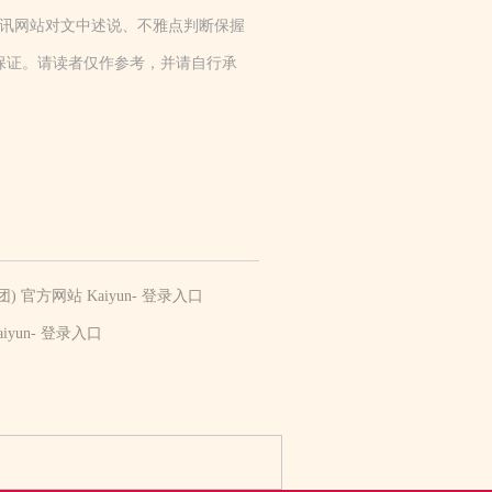
和讯网站对文中述说、不雅点判断保握
保证。请读者仅作参考，并请自行承
方网站 Kaiyun- 登录入口
yun- 登录入口