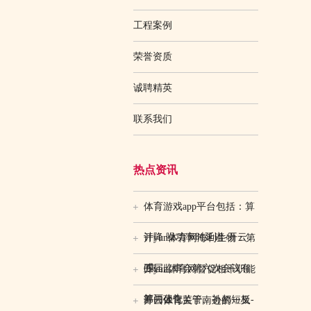
工程案例
荣誉资质
诚聘精英
联系我们
热点资讯
体育游戏app平台包括：算
计降 噪功率时延谱-开云
开yun体育网海利生物：第
(集
五届监事会第六次会议有
开yun体育网督促相干职能
筹画公告
部门强化监管、补都短板-
开云体育关于南边的一又