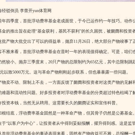
每经驳倒员 李蕾开yun体育网
前年四季度，首批浮动费率基金老成面世，于今已运作约一年技巧。动作
基金的推出旨在处理“基金获利，基民不获利”的长久困扰，被阛阓和投资
这批产物大批交出了可以的得益单，抛弃11月26日，绝大部分产物竣事了
客不雅来看，首批浮动费率基金在昔时一年的表现值得确定。可是，咱们
仍然较小。抛弃三季度末，20只产物的总限制约为65亿元，其中总限制跳
亿元以致5000万元。这与革命产物刚刚起步联系，但也暴暴露一些问题。
产物卖不动、限制上不去，一方面反馈了阛阓和投资者对这类产物的见解
的难题和流动性问题。好多投资者对浮动费率基金的分类超过特色枯竭了
许投资本钱，当然无从聘用。这需要长久的阛阓证实和宣传科普。
归根结底，浮动费率基金固然是一种革命产物，但其骨子仍然是公募基金
在于“以客户为中心”，让投资者从中得到妥贴报酬，擢升得到感。这是监
从首批浮动费率基金的事迹表现来看，固然有产物收益可不雅，总报酬一度