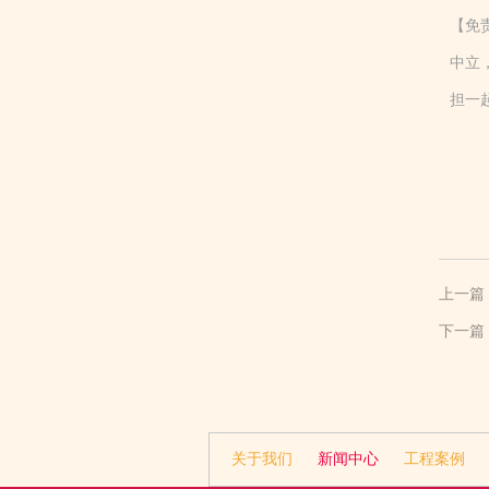
【免
中立
担一起包
上一篇
下一篇
关于我们
新闻中心
工程案例