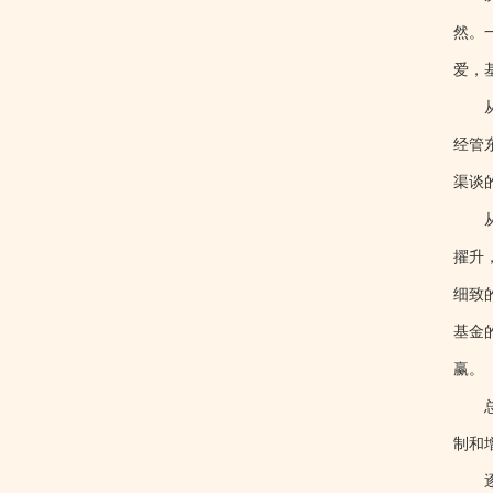
然。
爱，
经管
渠谈
擢升
细致
基金
赢。
制和