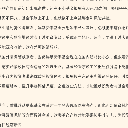
一些产物仍是初始出现逝世，还有不少基金报酬在0%~5%之间，表现平
基民不买账，基金限制上不去，也就谈不上利益绑定和风险共担。
从生意时势的角度看，浮动费率基金要思竣事长久发展，必须把事迹作念
东谈主和销售渠谈才会干涉更多资源，酿成正向轮回。反之，要是干涉大
的能源会收缩，这亦然可以清醒的。
从国外阛阓警戒来看，固然浮动费率基金现在在国内还相比小众，但跟着
，这类产物改日有着边远的发展出路。基金经管东谈主的枢纽任务是不绝
的事迹为投资者带来优质的投资体验，报酬握有东谈主和渠谈的信任。其
的用度结构，擢升事迹评估尺度。玄虚这些方法，才能推动投资者与基金
总之，首批浮动费率基金在昔时一年的表现固然有亮点，但也面对诸多挑
增强阛阓见解等方面握续穷苦，这类革命产物才能委果竣事其初志，为投
逐日经济新闻