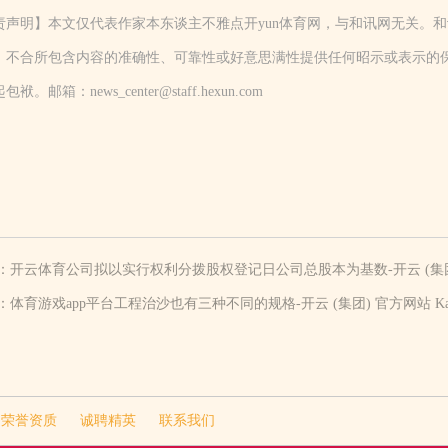
责声明】本文仅代表作家本东谈主不雅点开yun体育网，与和讯网无关。
，不合所包含内容的准确性、可靠性或好意思满性提供任何昭示或表示的
袱。邮箱：news_center@staff.hexun.com
：
开云体育公司拟以实行权利分拨股权登记日公司总股本为基数-开云 (集团) 官
：
体育游戏app平台工程治沙也有三种不同的规格-开云 (集团) 官方网站 Kai
荣誉资质
诚聘精英
联系我们